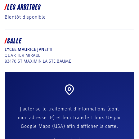
LES ARBITRES
Bientôt disponible
SALLE
LYCEE MAURICE JANETTI
QUARTIER MIRADE
83470
ST MAXIMIN LA STE BAUME
J'autorise le traitement d'informations (dont
mon adresse IP) et leur transfert hors UE par
Google Maps (USA) afin d'afficher la carte.