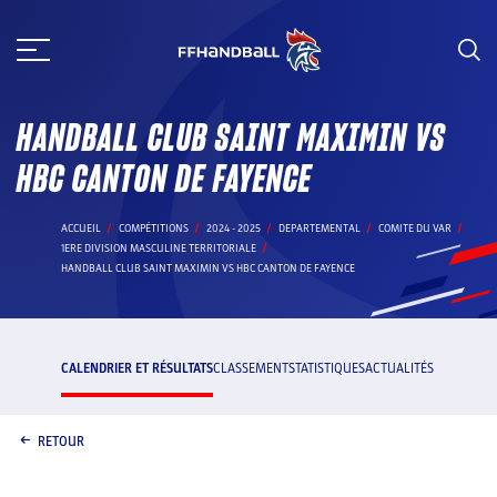
Aller
au
contenu
HANDBALL CLUB SAINT MAXIMIN VS
HBC CANTON DE FAYENCE
ACCUEIL
COMPÉTITIONS
2024 - 2025
DEPARTEMENTAL
COMITE DU VAR
1ERE DIVISION MASCULINE TERRITORIALE
HANDBALL CLUB SAINT MAXIMIN VS HBC CANTON DE FAYENCE
CALENDRIER ET RÉSULTATS
CLASSEMENT
STATISTIQUES
ACTUALITÉS
RETOUR