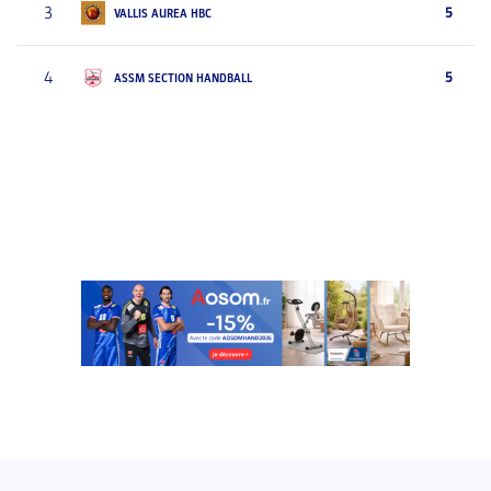
3
5
VALLIS AUREA HBC
4
5
ASSM SECTION HANDBALL