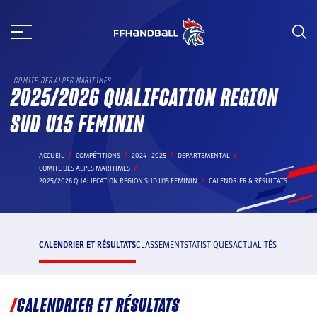
Aller
au
contenu
COMITE DES ALPES MARITIMES
2025/2026 QUALIFCATION REGION
SUD U15 FEMININ
ACCUEIL
COMPÉTITIONS
2024 - 2025
DEPARTEMENTAL
COMITE DES ALPES MARITIMES
2025/2026 QUALIFCATION REGION SUD U15 FEMININ
CALENDRIER & RÉSULTATS
CALENDRIER ET RÉSULTATS
CLASSEMENT
STATISTIQUES
ACTUALITÉS
CALENDRIER ET RÉSULTATS