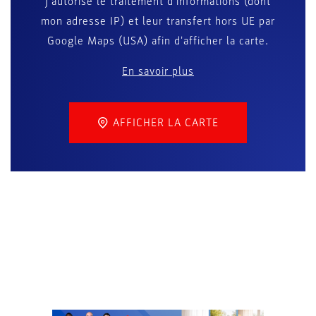
J'autorise le traitement d'informations (dont
mon adresse IP) et leur transfert hors UE par
Google Maps (USA) afin d'afficher la carte.
En savoir plus
AFFICHER LA CARTE