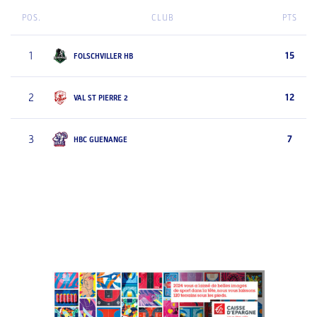
POS.
CLUB
PTS
1
15
FOLSCHVILLER HB
2
12
VAL ST PIERRE 2
3
7
HBC GUENANGE