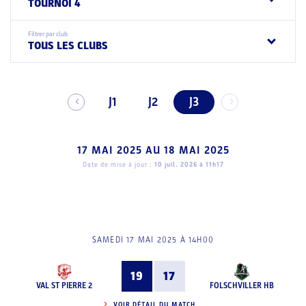
TOURNOI 4
Filtrer par club
TOUS LES CLUBS
J1
J2
J3
17 MAI 2025
AU
18 MAI 2025
Date de mise à jour :
10 juil. 2026 à 11h17
SAMEDI 17 MAI 2025 À 14H00
19
17
VAL ST PIERRE 2
FOLSCHVILLER HB
VOIR DÉTAIL DU MATCH