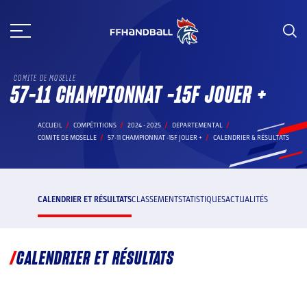
Aller
au
contenu
COMITE DE MOSELLE
57-11 CHAMPIONNAT -15F JOUER +
ACCUEIL
COMPÉTITIONS
2024 - 2025
DEPARTEMENTAL
COMITE DE MOSELLE
57-11 CHAMPIONNAT -15F JOUER +
CALENDRIER & RÉSULTATS
CALENDRIER ET RÉSULTATS
CLASSEMENT
STATISTIQUES
ACTUALITÉS
CALENDRIER ET RÉSULTATS