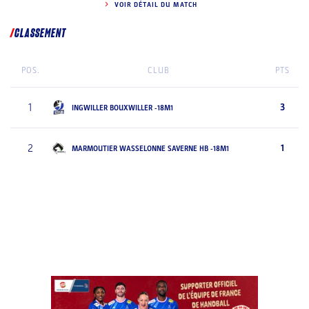
VOIR DÉTAIL DU MATCH
CLASSEMENT
POS.
CLUB
PTS
1
3
INGWILLER BOUXWILLER -18M1
2
1
MARMOUTIER WASSELONNE SAVERNE HB -18M1