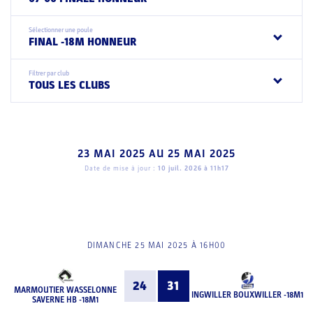
Sélectionner une poule
FINAL -18M HONNEUR
Filtrer par club
TOUS LES CLUBS
23 MAI 2025
AU
25 MAI 2025
Date de mise à jour :
10 juil. 2026 à 11h17
DIMANCHE 25 MAI 2025 À 16H00
24
31
MARMOUTIER WASSELONNE
INGWILLER BOUXWILLER -18M1
SAVERNE HB -18M1