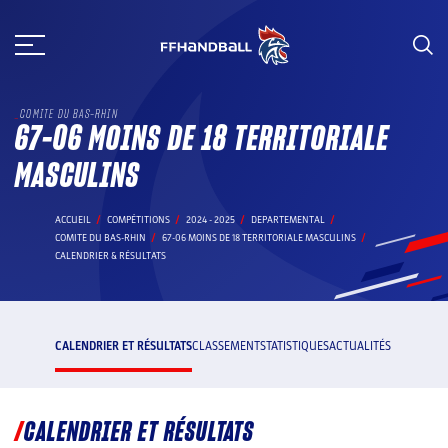
Aller
au
contenu
COMITE DU BAS-RHIN
67-06 MOINS DE 18 TERRITORIALE
MASCULINS
ACCUEIL
COMPÉTITIONS
2024 - 2025
DEPARTEMENTAL
COMITE DU BAS-RHIN
67-06 MOINS DE 18 TERRITORIALE MASCULINS
CALENDRIER & RÉSULTATS
CALENDRIER ET RÉSULTATS
CLASSEMENT
STATISTIQUES
ACTUALITÉS
CALENDRIER ET RÉSULTATS