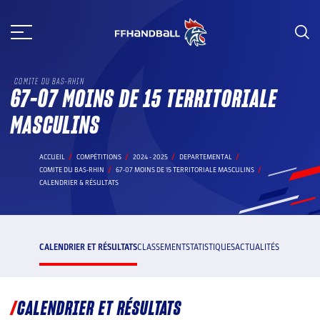
Aller
au
contenu
COMITE DU BAS-RHIN
67-07 MOINS DE 15 TERRITORIALE
MASCULINS
ACCUEIL
COMPÉTITIONS
2024 - 2025
DEPARTEMENTAL
COMITE DU BAS-RHIN
67-07 MOINS DE 15 TERRITORIALE MASCULINS
CALENDRIER & RÉSULTATS
CALENDRIER ET RÉSULTATS
CLASSEMENT
STATISTIQUES
ACTUALITÉS
CALENDRIER ET RÉSULTATS