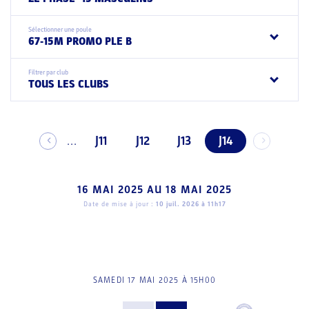
Sélectionner une poule
67-15M PROMO PLE B
Filtrer par club
TOUS LES CLUBS
J11
J12
J13
J14
...
16 MAI 2025
AU
18 MAI 2025
Date de mise à jour :
10 juil. 2026 à 11h17
SAMEDI 17 MAI 2025 À 15H00