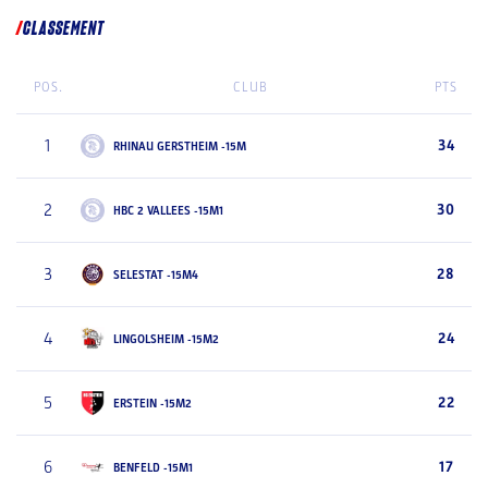
CLASSEMENT
POS.
CLUB
PTS
1
34
RHINAU GERSTHEIM -15M
2
30
HBC 2 VALLEES -15M1
3
28
SELESTAT -15M4
4
24
LINGOLSHEIM -15M2
5
22
ERSTEIN -15M2
6
17
BENFELD -15M1