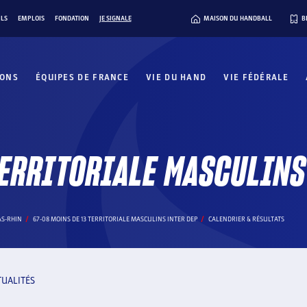
ILS
EMPLOIS
FONDATION
JE SIGNALE
MAISON DU HANDBALL
B
IONS
ÉQUIPES DE FRANCE
VIE DU HAND
VIE FÉDÉRALE
TERRITORIALE MASCULINS
AS-RHIN
67-08 MOINS DE 13 TERRITORIALE MASCULINS INTER DEP
CALENDRIER & RÉSULTATS
TUALITÉS