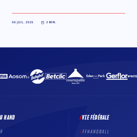
06 JUIL. 2026
3
MIN.
DU HAND
VIE FÉDÉRALE
ER
FFHANDBALL