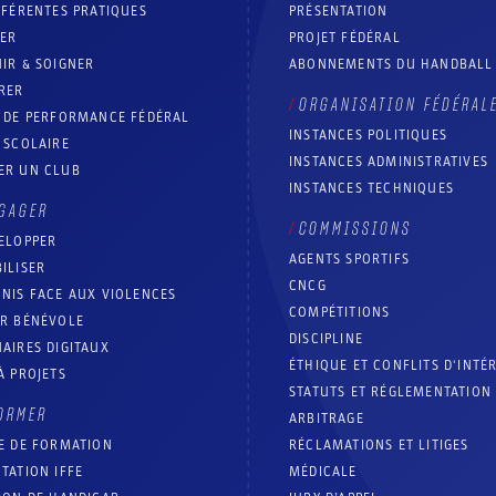
FFÉRENTES PRATIQUES
PRÉSENTATION
RER
PROJET FÉDÉRAL
IR & SOIGNER
ABONNEMENTS DU HANDBALL
RER
ORGANISATION FÉDÉRAL
T DE PERFORMANCE FÉDÉRAL
INSTANCES POLITIQUES
 SCOLAIRE
INSTANCES ADMINISTRATIVES
ER UN CLUB
INSTANCES TECHNIQUES
GAGER
COMMISSIONS
ELOPPER
AGENTS SPORTIFS
ILISER
CNCG
NIS FACE AUX VIOLENCES
COMPÉTITIONS
IR BÉNÉVOLE
DISCIPLINE
AIRES DIGITAUX
ÉTHIQUE ET CONFLITS D'INTÉ
À PROJETS
STATUTS ET RÉGLEMENTATION
ORMER
ARBITRAGE
E DE FORMATION
RÉCLAMATIONS ET LITIGES
TATION IFFE
MÉDICALE