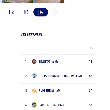
J12
J13
J14
CLASSEMENT
POS.
CLUB
PTS
1
42
SELESTAT -13M1
2
38
STRASBOURG SCHILTIGHEIM -13M1
3
34
PLOBSHEIM -13M1
4
28
SARREBOURG -13M1