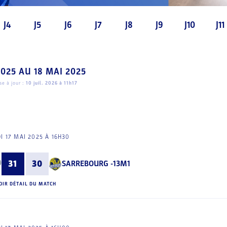
J4
J5
J6
J7
J8
J9
J10
J11
2025
AU
18 MAI 2025
e à jour :
10 juil. 2026 à 11h17
I 17 MAI 2025 À 16H30
31
30
SARREBOURG -13M1
OIR DÉTAIL DU MATCH