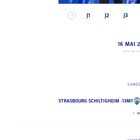
J1
J2
J3
16 MAI 
Date de mis
SAMED
STRASBOURG SCHILTIGHEIM -13M1
V