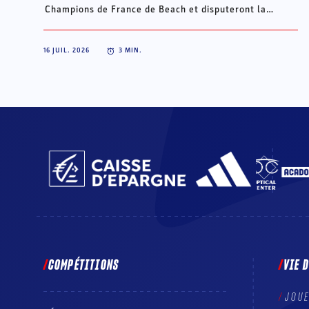
Champions de France de Beach et disputeront la
Champions Cup du 15 au 18 octobre à Porto Santo, au
Portugal.
16 JUIL. 2026
3
MIN.
COMPÉTITIONS
VIE 
JOU