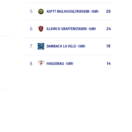
5
26
ASPTT MULHOUSE/RIXHEIM -13M1
6
24
ILLKIRCH GRAFFENSTADEN -13M1
7
18
DAMBACH LA VILLE -13M1
8
14
HAGUENAU -13M1