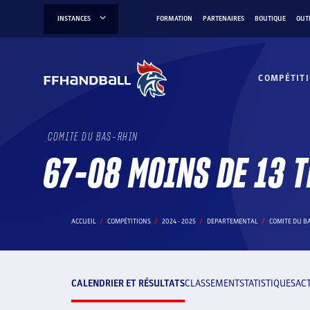
Aller
INSTANCES
FORMATION
PARTENAIRES
BOUTIQUE
OUT
au
contenu
COMPÉTIT
COMITE DU BAS-RHIN
67-08 MOINS DE 13 
ACCUEIL
COMPÉTITIONS
2024 - 2025
DEPARTEMENTAL
COMITE DU B
CALENDRIER ET RÉSULTATS
CLASSEMENT
STATISTIQUES
AC