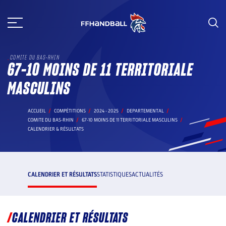
Aller
au
contenu
COMITE DU BAS-RHIN
67-10 MOINS DE 11 TERRITORIALE
MASCULINS
ACCUEIL
COMPÉTITIONS
2024 - 2025
DEPARTEMENTAL
COMITE DU BAS-RHIN
67-10 MOINS DE 11 TERRITORIALE MASCULINS
CALENDRIER & RÉSULTATS
CALENDRIER ET RÉSULTATS
STATISTIQUES
ACTUALITÉS
CALENDRIER ET RÉSULTATS