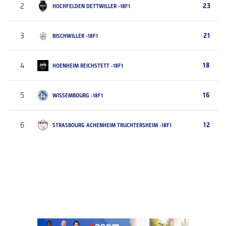
2
23
HOCHFELDEN DETTWILLER -18F1
3
21
BISCHWILLER -18F1
4
18
HOENHEIM REICHSTETT -18F1
5
16
WISSEMBOURG -18F1
6
12
STRASBOURG ACHENHEIM TRUCHTERSHEIM -18F1