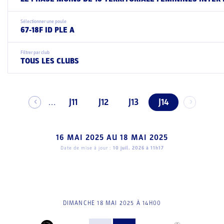
Sélectionner une poule
67-18F ID PLE A
Filtrer par club
TOUS LES CLUBS
J11
J12
J13
J14
...
16 MAI 2025
AU
18 MAI 2025
Date de mise à jour :
10 juil. 2026 à 11h17
DIMANCHE 18 MAI 2025 À 14H00