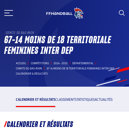
Aller
au
contenu
COMITE DU BAS-RHIN
67-14 MOINS DE 18 TERRITORIALE
FEMININES INTER DEP
ACCUEIL
COMPÉTITIONS
2024 - 2025
DEPARTEMENTAL
COMITE DU BAS-RHIN
67-14 MOINS DE 18 TERRITORIALE FEMININES INTER DEP
CALENDRIER & RÉSULTATS
CALENDRIER ET RÉSULTATS
CLASSEMENT
STATISTIQUES
ACTUALITÉS
CALENDRIER ET RÉSULTATS