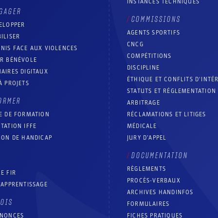
INSTANCES TECHNIQUES
GAGER
COMMISSIONS
ELOPPER
AGENTS SPORTIFS
ILISER
CNCG
NIS FACE AUX VIOLENCES
COMPÉTITIONS
IR BÉNÉVOLE
DISCIPLINE
AIRES DIGITAUX
ÉTHIQUE ET CONFLITS D'INTÉ
À PROJETS
STATUTS ET RÉGLEMENTATION
ORMER
ARBITRAGE
E DE FORMATION
RÉCLAMATIONS ET LITIGES
TATION IFFE
MÉDICALE
ION DE HANDICAP
JURY D’APPEL
DOCUMENTATION
RÈGLEMENTS
E FIR
PROCÈS-VERBAUX
’APPRENTISSAGE
ARCHIVES HANDINFOS
LOIS
FORMULAIRES
NNONCES
FICHES PRATIQUES