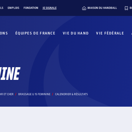
ILS
EMPLOIS
FONDATION
JE SIGNALE
MAISON DU HANDBALL
B
IONS
ÉQUIPES DE FRANCE
VIE DU HAND
VIE FÉDÉRALE
NINE
IR ET CHER
BRASSAGE U 15 FEMININE
CALENDRIER & RÉSULTATS