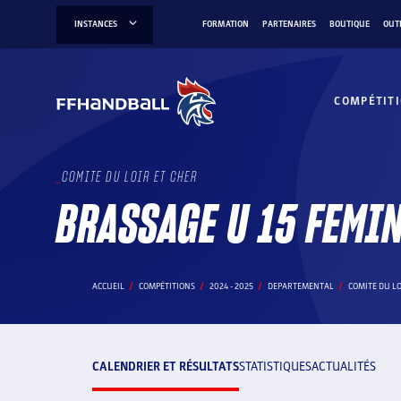
Aller
INSTANCES
FORMATION
PARTENAIRES
BOUTIQUE
OUT
au
contenu
COMPÉTIT
COMITE DU LOIR ET CHER
BRASSAGE U 15 FEMI
ACCUEIL
COMPÉTITIONS
2024 - 2025
DEPARTEMENTAL
COMITE DU LO
CALENDRIER ET RÉSULTATS
STATISTIQUES
ACTUALITÉS