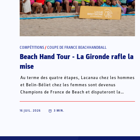
COMPÉTITIONS
/
COUPE DE FRANCE BEACHHANDBALL
Beach Hand Tour - La Gironde rafle la
mise
Au terme des quatre étapes, Lacanau chez les hommes
et Belin-Béliet chez les femmes sont devenus
Champions de France de Beach et disputeront la
Champions Cup du 15 au 18 octobre à Porto Santo, au
Portugal.
16 JUIL. 2026
3
MIN.