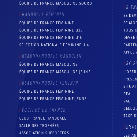
ÉQUIPE DE FRANCE MASCULINE SOURD
S’EN
HANDBALL FÉMININ
SE DÉV
ÉQUIPE DE FRANCE FÉMININE
SE MOB
ÉQUIPE DE FRANCE FÉMININE U20
TOUS U
ÉQUIPE DE FRANCE FÉMININE U18
DEVEN
SÉLECTION NATIONALE FÉMININE U16
PARTEN
APPEL 
BEACHHANDBALL MASCULIN
SE F
ÉQUIPE DE FRANCE MASCULINE
ÉQUIPE DE FRANCE MASCULINE JEUNE
L’OFFR
PRÉSEN
BEACHHANDBALL FÉMININ
SITUAT
ÉQUIPE DE FRANCE FÉMININE
CFA
ÉQUIPE DE FRANCE FÉMININE JEUNE
VAE
CELLUL
ÉQUIPES DE FRANCE
TAXE D
CLUB FRANCE HANDBALL
SALLE DES TROPHÉES
EMP
ASSOCIATION SUPPORTERS
LES A