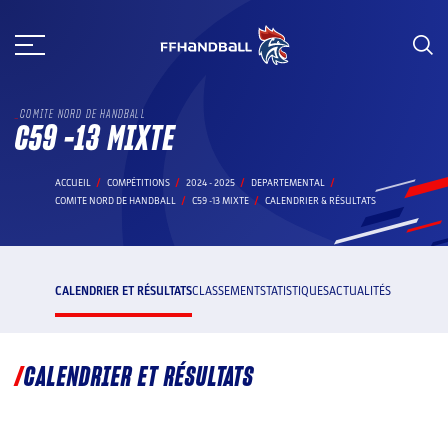
Aller
au
contenu
COMITE NORD DE HANDBALL
C59 -13 MIXTE
ACCUEIL
COMPÉTITIONS
2024 - 2025
DEPARTEMENTAL
COMITE NORD DE HANDBALL
C59 -13 MIXTE
CALENDRIER & RÉSULTATS
CALENDRIER ET RÉSULTATS
CLASSEMENT
STATISTIQUES
ACTUALITÉS
CALENDRIER ET RÉSULTATS