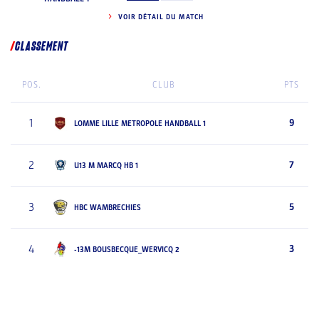
VOIR DÉTAIL DU MATCH
CLASSEMENT
POS.
CLUB
PTS
1
9
LOMME LILLE METROPOLE HANDBALL 1
2
7
U13 M MARCQ HB 1
3
5
HBC WAMBRECHIES
4
3
-13M BOUSBECQUE_WERVICQ 2