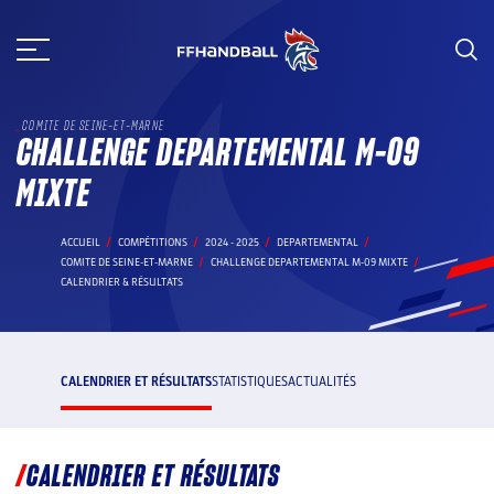
Aller
au
contenu
COMITE DE SEINE-ET-MARNE
CHALLENGE DEPARTEMENTAL M-09
MIXTE
ACCUEIL
COMPÉTITIONS
2024 - 2025
DEPARTEMENTAL
COMITE DE SEINE-ET-MARNE
CHALLENGE DEPARTEMENTAL M-09 MIXTE
CALENDRIER & RÉSULTATS
CALENDRIER ET RÉSULTATS
STATISTIQUES
ACTUALITÉS
CALENDRIER ET RÉSULTATS