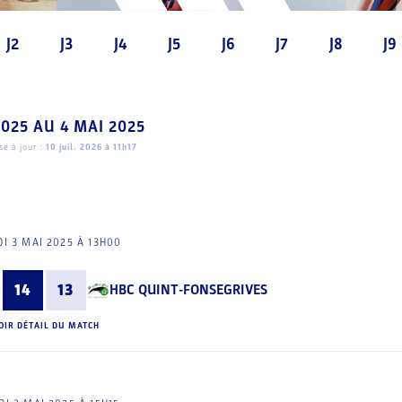
J2
J3
J4
J5
J6
J7
J8
J9
2025
AU
4 MAI 2025
e à jour :
10 juil. 2026 à 11h17
I 3 MAI 2025 À 13H00
14
13
HBC QUINT-FONSEGRIVES
OIR DÉTAIL DU MATCH