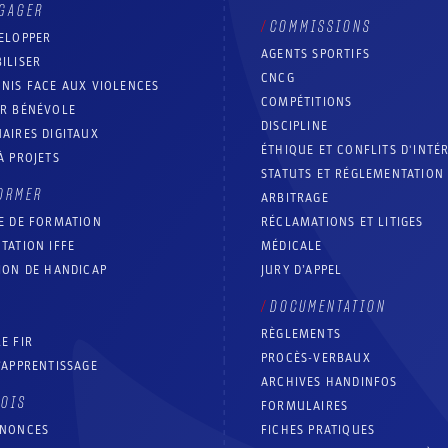
GAGER
COMMISSIONS
ELOPPER
AGENTS SPORTIFS
ILISER
CNCG
NIS FACE AUX VIOLENCES
COMPÉTITIONS
IR BÉNÉVOLE
DISCIPLINE
AIRES DIGITAUX
ÉTHIQUE ET CONFLITS D'INTÉ
À PROJETS
STATUTS ET RÉGLEMENTATION
ORMER
ARBITRAGE
E DE FORMATION
RÉCLAMATIONS ET LITIGES
TATION IFFE
MÉDICALE
ION DE HANDICAP
JURY D’APPEL
DOCUMENTATION
RÈGLEMENTS
E FIR
PROCÈS-VERBAUX
’APPRENTISSAGE
ARCHIVES HANDINFOS
LOIS
FORMULAIRES
NNONCES
FICHES PRATIQUES