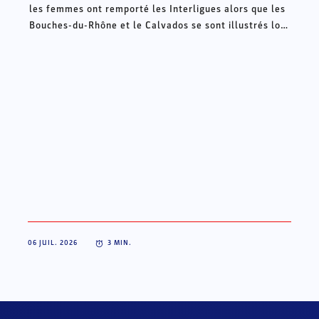
les femmes ont remporté les Interligues alors que les
Bouches-du-Rhône et le Calvados se sont illustrés lors
des Intercomités ce week-end à Châteauroux.
06 JUIL. 2026
3
MIN.