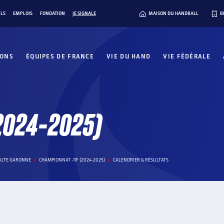
ILS
EMPLOIS
FONDATION
JE SIGNALE
MAISON DU HANDBALL
B
IONS
ÉQUIPES DE FRANCE
VIE DU HAND
VIE FÉDÉRALE
2024-2025)
AUTE GARONNE
CHAMPIONNAT -11F (2024-2025)
CALENDRIER & RÉSULTATS