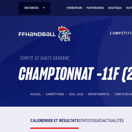
Aller
INSTANCES
FORMATION
PARTENAIRES
BOUTIQUE
OUT
au
contenu
COMPÉTIT
COMITE DE HAUTE GARONNE
CHAMPIONNAT -11F (
ACCUEIL
COMPÉTITIONS
2024 - 2025
DEPARTEMENTAL
COMITE DE H
CALENDRIER ET RÉSULTATS
STATISTIQUES
ACTUALITÉS