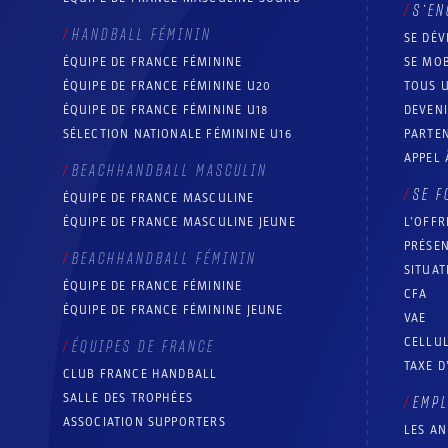
S’EN
HANDBALL FÉMININ
SE DÉV
ÉQUIPE DE FRANCE FÉMININE
SE MOB
ÉQUIPE DE FRANCE FÉMININE U20
TOUS U
ÉQUIPE DE FRANCE FÉMININE U18
DEVEN
SÉLECTION NATIONALE FÉMININE U16
PARTEN
APPEL 
BEACHHANDBALL MASCULIN
SE F
ÉQUIPE DE FRANCE MASCULINE
ÉQUIPE DE FRANCE MASCULINE JEUNE
L’OFFR
PRÉSEN
BEACHHANDBALL FÉMININ
SITUAT
ÉQUIPE DE FRANCE FÉMININE
CFA
ÉQUIPE DE FRANCE FÉMININE JEUNE
VAE
CELLUL
ÉQUIPES DE FRANCE
TAXE D
CLUB FRANCE HANDBALL
SALLE DES TROPHÉES
EMP
ASSOCIATION SUPPORTERS
LES A