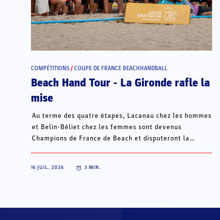
COMPÉTITIONS
/
COUPE DE FRANCE BEACHHANDBALL
Beach Hand Tour - La Gironde rafle la
mise
Au terme des quatre étapes, Lacanau chez les hommes
et Belin-Béliet chez les femmes sont devenus
Champions de France de Beach et disputeront la
Champions Cup du 15 au 18 octobre à Porto Santo, au
Portugal.
16 JUIL. 2026
3
MIN.