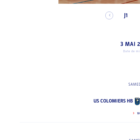
J1
3 MAI 
Date de mis
SAMED
US COLOMIERS HB
V