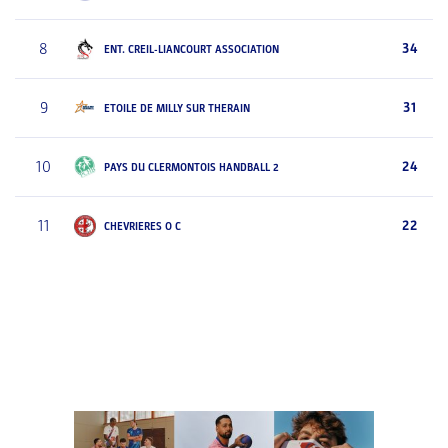
8
34
ENT. CREIL-LIANCOURT ASSOCIATION
9
31
ETOILE DE MILLY SUR THERAIN
10
24
PAYS DU CLERMONTOIS HANDBALL 2
11
22
CHEVRIERES O C