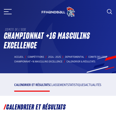
Aller
au
contenu
COMITE DE L'OISE
CHAMPIONNAT +16 MASCULINS
EXCELLENCE
ACCUEIL
COMPÉTITIONS
2024 - 2025
DEPARTEMENTAL
COMITE DE L'OISE
CHAMPIONNAT +16 MASCULINS EXCELLENCE
CALENDRIER & RÉSULTATS
CALENDRIER ET RÉSULTATS
CLASSEMENT
STATISTIQUES
ACTUALITÉS
CALENDRIER ET RÉSULTATS