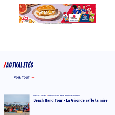
ACTUALITÉS
VOIR TOUT
COMPÉTITIONS
/
COUPE DE FRANCE BEACHHANDBALL
Beach Hand Tour - La Gironde rafle la mise