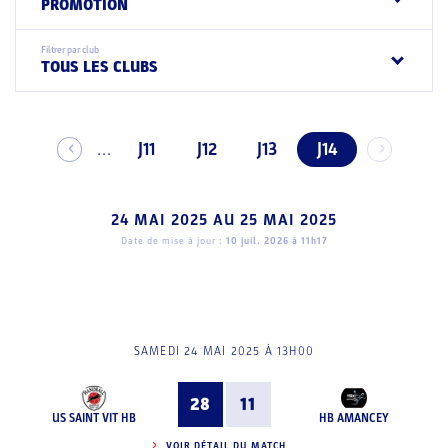
PROMOTION
Filtrer par club
TOUS LES CLUBS
J11
J12
J13
J14
...
24 MAI 2025
AU
25 MAI 2025
Date de mise à jour :
10 juil. 2026 à 11h17
SAMEDI 24 MAI 2025 À 13H00
28
11
US SAINT VIT HB
HB AMANCEY
VOIR DÉTAIL DU MATCH