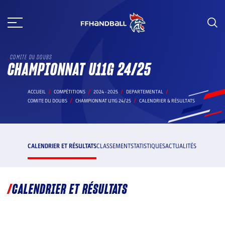
Aller
au
contenu
COMITE DU DOUBS
CHAMPIONNAT U11G 24/25
ACCUEIL
COMPÉTITIONS
2024 - 2025
DEPARTEMENTAL
COMITE DU DOUBS
CHAMPIONNAT U11G 24/25
CALENDRIER & RÉSULTATS
CALENDRIER ET RÉSULTATS
CLASSEMENT
STATISTIQUES
ACTUALITÉS
CALENDRIER ET RÉSULTATS