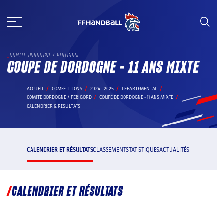
Aller
au
contenu
COMITE DORDOGNE / PERIGORD
COUPE DE DORDOGNE - 11 ANS MIXTE
ACCUEIL
COMPÉTITIONS
2024 - 2025
DEPARTEMENTAL
COMITE DORDOGNE / PERIGORD
COUPE DE DORDOGNE - 11 ANS MIXTE
CALENDRIER & RÉSULTATS
CALENDRIER ET RÉSULTATS
CLASSEMENT
STATISTIQUES
ACTUALITÉS
CALENDRIER ET RÉSULTATS