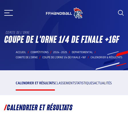
Aller
au
contenu
COMITE DE L'ORNE
COUPE DE L'ORNE 1/4 DE FINALE +16F
ACCUEIL
COMPÉTITIONS
2024 - 2025
DEPARTEMENTAL
COMITE DE L'ORNE
COUPE DE L'ORNE 1/4 DE FINALE +16F
CALENDRIER & RÉSULTATS
CALENDRIER ET RÉSULTATS
CLASSEMENT
STATISTIQUES
ACTUALITÉS
CALENDRIER ET RÉSULTATS