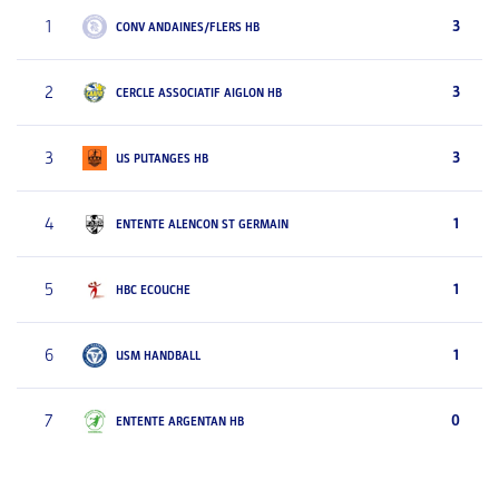
1
3
CONV ANDAINES/FLERS HB
2
3
CERCLE ASSOCIATIF AIGLON HB
3
3
US PUTANGES HB
4
1
ENTENTE ALENCON ST GERMAIN
5
1
HBC ECOUCHE
6
1
USM HANDBALL
7
0
ENTENTE ARGENTAN HB