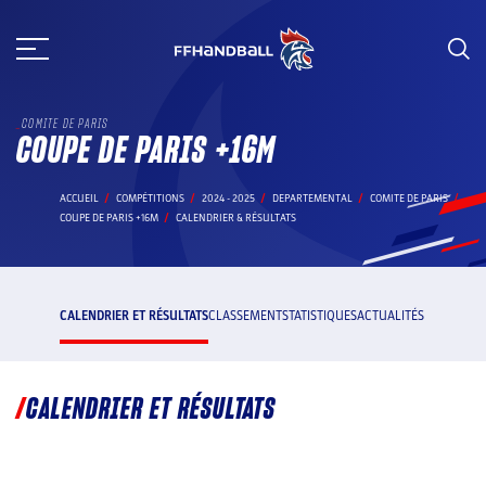
Aller
au
contenu
COMITE DE PARIS
COUPE DE PARIS +16M
ACCUEIL
COMPÉTITIONS
2024 - 2025
DEPARTEMENTAL
COMITE DE PARIS
COUPE DE PARIS +16M
CALENDRIER & RÉSULTATS
CALENDRIER ET RÉSULTATS
CLASSEMENT
STATISTIQUES
ACTUALITÉS
CALENDRIER ET RÉSULTATS