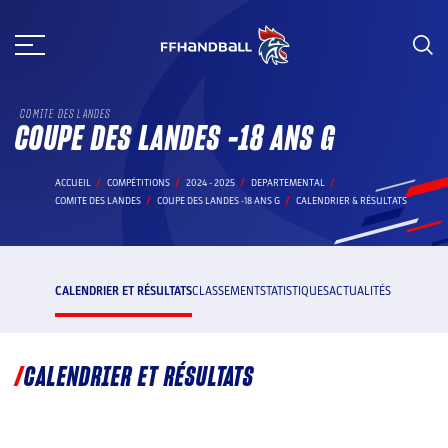
Aller
au
contenu
COMITE DES LANDES
COUPE DES LANDES -18 ANS G
ACCUEIL
COMPÉTITIONS
2024 - 2025
DEPARTEMENTAL
COMITE DES LANDES
COUPE DES LANDES -18 ANS G
CALENDRIER & RÉSULTATS
CALENDRIER ET RÉSULTATS
CLASSEMENT
STATISTIQUES
ACTUALITÉS
CALENDRIER ET RÉSULTATS