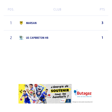
POS.
CLUB
PTS
1
3
MARSAN
2
1
US CAPBRETON HB