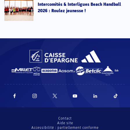
Intercomités & Interligues Beach Handball
2026 : Roulez jeunesse !
Contact
Aide site
Accessibilité : partiellement conforme