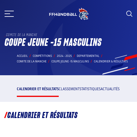
Aller
au
contenu
COMITE DE LA MANCHE
COUPE JEUNE -15 MASCULINS
ACCUEIL
COMPÉTITIONS
2024 - 2025
DEPARTEMENTAL
COMITE DE LA MANCHE
COUPE JEUNE -15 MASCULINS
CALENDRIER & RÉSULTATS
CALENDRIER ET RÉSULTATS
CLASSEMENT
STATISTIQUES
ACTUALITÉS
CALENDRIER ET RÉSULTATS