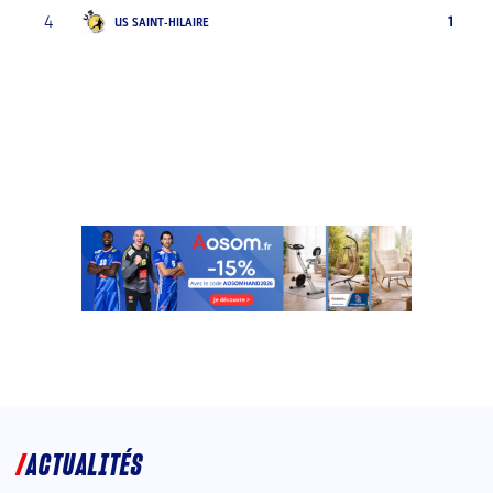
4
1
US SAINT-HILAIRE
ACTUALITÉS