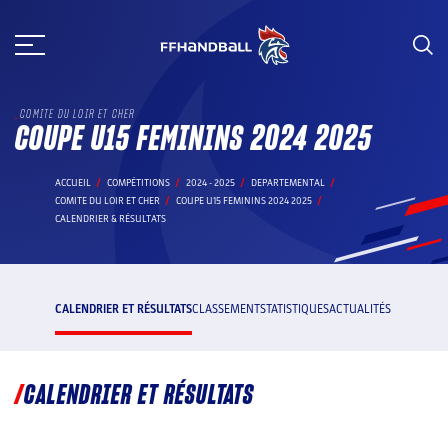
Aller
au
contenu
COMITE DU LOIR ET CHER
COUPE U15 FEMININS 2024 2025
ACCUEIL
COMPÉTITIONS
2024 - 2025
DEPARTEMENTAL
COMITE DU LOIR ET CHER
COUPE U15 FEMININS 2024 2025
CALENDRIER & RÉSULTATS
CALENDRIER ET RÉSULTATS
CLASSEMENT
STATISTIQUES
ACTUALITÉS
CALENDRIER ET RÉSULTATS