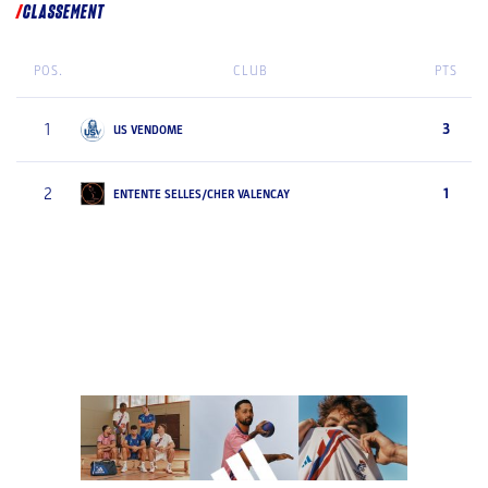
CLASSEMENT
POS.
CLUB
PTS
1
3
US VENDOME
2
1
ENTENTE SELLES/CHER VALENCAY