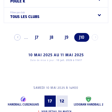
POULE K
Filtrer par club
TOUS LES CLUBS
J7
J8
J9
J10
...
10 MAI 2025
AU
11 MAI 2025
Date de mise à jour :
10 juil. 2026 à 11h17
SAMEDI 10 MAI 2025 À 14H00
17
12
HANDBALL CUBZAGUAIS
LEOGNAN HANDBALL 2
VOIR DÉTAIL DU MATCH