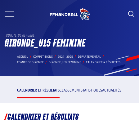
Aller
au
contenu
COMITE DE GIRONDE
GIRONDE_U15 FEMININE
ACCUEIL
COMPÉTITIONS
2024 - 2025
DEPARTEMENTAL
COMITE DE GIRONDE
GIRONDE_U15 FEMININE
CALENDRIER & RÉSULTATS
CALENDRIER ET RÉSULTATS
CLASSEMENT
STATISTIQUES
ACTUALITÉS
CALENDRIER ET RÉSULTATS