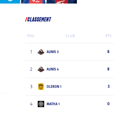
CLASSEMENT
POS.
CLUB
PTS
1
8
AUNIS 3
2
8
AUNIS 4
3
3
OLERON 1
4
0
MATHA 1