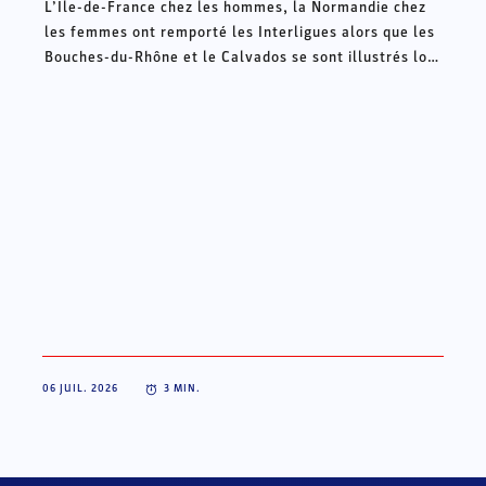
L’Ile-de-France chez les hommes, la Normandie chez
les femmes ont remporté les Interligues alors que les
Bouches-du-Rhône et le Calvados se sont illustrés lors
des Intercomités ce week-end à Châteauroux.
06 JUIL. 2026
3
MIN.