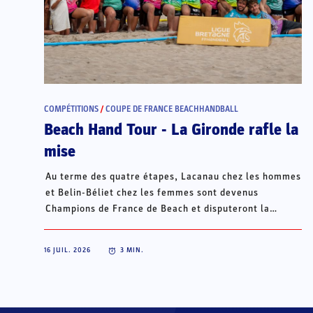
COMPÉTITIONS
/
COUPE DE FRANCE BEACHHANDBALL
Beach Hand Tour - La Gironde rafle la
mise
Au terme des quatre étapes, Lacanau chez les hommes
et Belin-Béliet chez les femmes sont devenus
Champions de France de Beach et disputeront la
Champions Cup du 15 au 18 octobre à Porto Santo, au
Portugal.
16 JUIL. 2026
3
MIN.