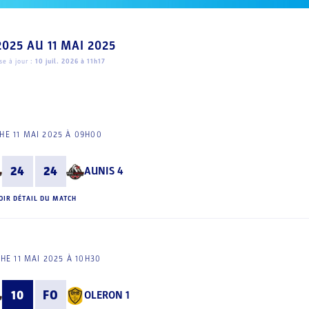
2025
AU
11 MAI 2025
e à jour :
10 juil. 2026 à 11h17
E 11 MAI 2025 À 09H00
24
24
AUNIS 4
OIR DÉTAIL DU MATCH
HE 11 MAI 2025 À 10H30
10
FO
OLERON 1