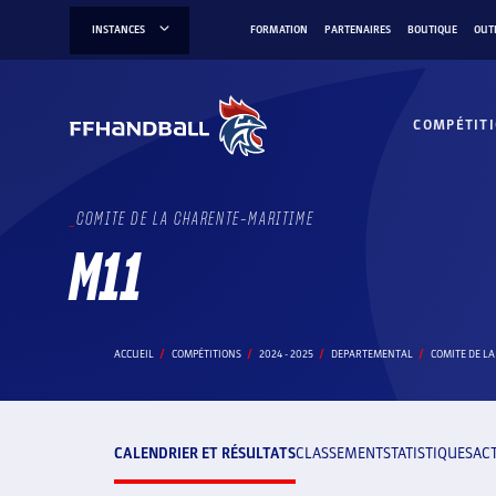
Aller
INSTANCES
FORMATION
PARTENAIRES
BOUTIQUE
OUT
au
contenu
COMPÉTIT
COMITE DE LA CHARENTE-MARITIME
M11
ACCUEIL
COMPÉTITIONS
2024 - 2025
DEPARTEMENTAL
COMITE DE L
CALENDRIER ET RÉSULTATS
CLASSEMENT
STATISTIQUES
AC