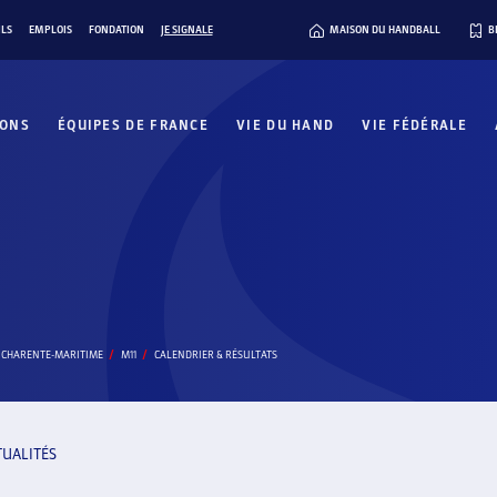
ILS
EMPLOIS
FONDATION
JE SIGNALE
MAISON DU HANDBALL
B
IONS
ÉQUIPES DE FRANCE
VIE DU HAND
VIE FÉDÉRALE
A CHARENTE-MARITIME
M11
CALENDRIER & RÉSULTATS
TUALITÉS