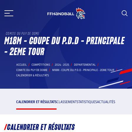
Aller
au
contenu
COMITE DU PUY DE DOME
M18M - COUPE DU P.D.D - PRINCIPALE
- 2EME TOUR
ACCUEIL
COMPÉTITIONS
2024 - 2025
DEPARTEMENTAL
COMITE DU PUY DE DOME
M18M - COUPE DU P.D.D - PRINCIPALE - 2EME TOUR
CALENDRIER & RÉSULTATS
CALENDRIER ET RÉSULTATS
CLASSEMENT
STATISTIQUES
ACTUALITÉS
CALENDRIER ET RÉSULTATS