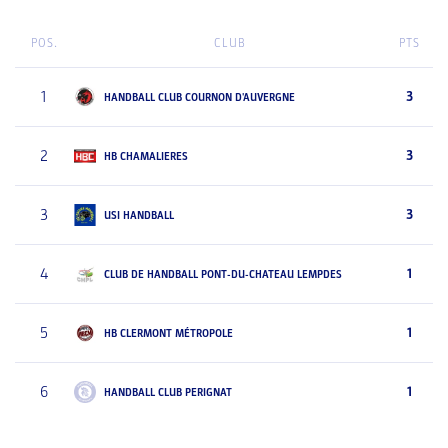
POS.
CLUB
PTS
1
3
HANDBALL CLUB COURNON D'AUVERGNE
2
3
HB CHAMALIERES
3
3
USI HANDBALL
4
1
CLUB DE HANDBALL PONT-DU-CHATEAU LEMPDES
5
1
HB CLERMONT MÉTROPOLE
6
1
HANDBALL CLUB PERIGNAT