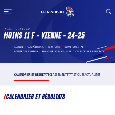
Aller
au
contenu
COMITE DE LA VIENNE
MOINS 11 F - VIENNE - 24-25
ACCUEIL
COMPÉTITIONS
2024 - 2025
DEPARTEMENTAL
COMITE DE LA VIENNE
MOINS 11 F - VIENNE - 24-25
CALENDRIER & RÉSULTATS
CALENDRIER ET RÉSULTATS
CLASSEMENT
STATISTIQUES
ACTUALITÉS
CALENDRIER ET RÉSULTATS