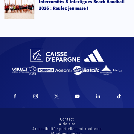
Intercomités & Interligues Beach Handball
2026 : Roulez jeunesse !
Contact
Aide site
Accessibilité : partiellement conforme
Mentions légales