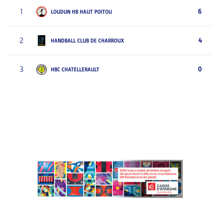
1
6
LOUDUN HB HAUT POITOU
2
4
HANDBALL CLUB DE CHARROUX
3
0
HBC CHATELLERAULT