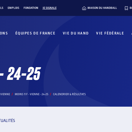
ILS
EMPLOIS
FONDATION
JE SIGNALE
MAISON DU HANDBALL
B
IONS
ÉQUIPES DE FRANCE
VIE DU HAND
VIE FÉDÉRALE
 - 24-25
 VIENNE
MOINS 11 F - VIENNE - 24-25
CALENDRIER & RÉSULTATS
TUALITÉS