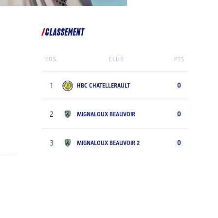
CLASSEMENT
POS.
CLUB
PTS
1
0
HBC CHATELLERAULT
2
0
MIGNALOUX BEAUVOIR
3
0
MIGNALOUX BEAUVOIR 2