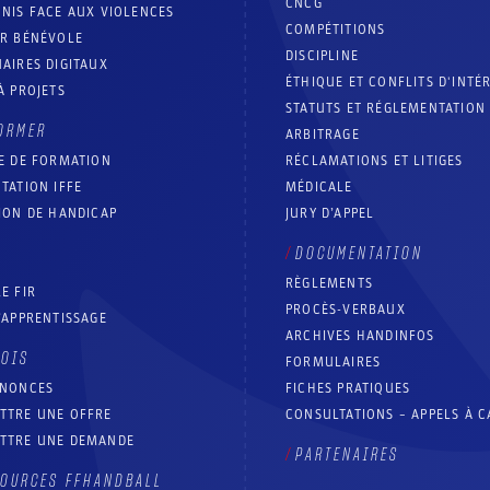
CNCG
NIS FACE AUX VIOLENCES
COMPÉTITIONS
IR BÉNÉVOLE
DISCIPLINE
AIRES DIGITAUX
ÉTHIQUE ET CONFLITS D'INTÉ
À PROJETS
STATUTS ET RÉGLEMENTATION
ORMER
ARBITRAGE
E DE FORMATION
RÉCLAMATIONS ET LITIGES
TATION IFFE
MÉDICALE
ION DE HANDICAP
JURY D’APPEL
DOCUMENTATION
RÈGLEMENTS
E FIR
PROCÈS-VERBAUX
’APPRENTISSAGE
ARCHIVES HANDINFOS
LOIS
FORMULAIRES
NNONCES
FICHES PRATIQUES
TTRE UNE OFFRE
CONSULTATIONS – APPELS À 
TTRE UNE DEMANDE
PARTENAIRES
OURCES FFHANDBALL