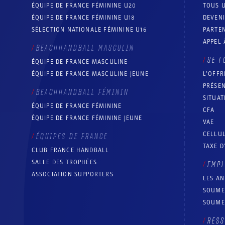
ÉQUIPE DE FRANCE FÉMININE U20
TOUS U
ÉQUIPE DE FRANCE FÉMININE U18
DEVEN
SÉLECTION NATIONALE FÉMININE U16
PARTEN
APPEL 
BEACHHANDBALL MASCULIN
SE F
ÉQUIPE DE FRANCE MASCULINE
ÉQUIPE DE FRANCE MASCULINE JEUNE
L’OFFR
PRÉSEN
BEACHHANDBALL FÉMININ
SITUAT
ÉQUIPE DE FRANCE FÉMININE
CFA
ÉQUIPE DE FRANCE FÉMININE JEUNE
VAE
CELLUL
ÉQUIPES DE FRANCE
TAXE D
CLUB FRANCE HANDBALL
SALLE DES TROPHÉES
EMP
ASSOCIATION SUPPORTERS
LES A
SOUME
SOUME
RESS