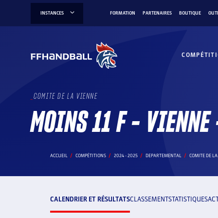
Aller
INSTANCES
FORMATION
PARTENAIRES
BOUTIQUE
OUT
au
contenu
COMPÉTIT
COMITE DE LA VIENNE
MOINS 11 F - VIENNE
ACCUEIL
COMPÉTITIONS
2024 - 2025
DEPARTEMENTAL
COMITE DE LA
CALENDRIER ET RÉSULTATS
CLASSEMENT
STATISTIQUES
AC