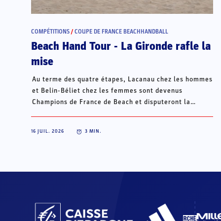
COMPÉTITIONS
/
COUPE DE FRANCE BEACHHANDBALL
Beach Hand Tour - La Gironde rafle la
mise
Au terme des quatre étapes, Lacanau chez les hommes
et Belin-Béliet chez les femmes sont devenus
Champions de France de Beach et disputeront la
Champions Cup du 15 au 18 octobre à Porto Santo, au
Portugal.
16 JUIL. 2026
3
MIN.