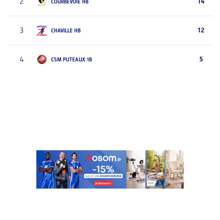
2
14
COURBEVOIE HB
3
12
CHAVILLE HB
4
5
CSM PUTEAUX 1B