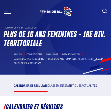
Aller
au
contenu
COMITE DES HAUTS-DE-SEINE
PLUS DE 16 ANS FEMININES - 1RE DIV.
TERRITORIALE
ACCUEIL
COMPÉTITIONS
2024 - 2025
DEPARTEMENTAL
COMITE DES HAUTS-DE-SEINE
PLUS DE 16 ANS FEMININES - 1RE DIV. TERRITORIALE
CALENDRIER & RÉSULTATS
CALENDRIER ET RÉSULTATS
CLASSEMENT
STATISTIQUES
ACTUALITÉS
CALENDRIER ET RÉSULTATS