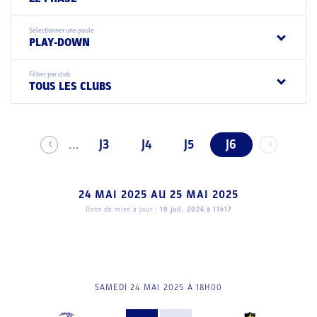
Sélectionner une poule
PLAY-DOWN
Filtrer par club
TOUS LES CLUBS
J3
J4
J5
J6
...
24 MAI 2025
AU
25 MAI 2025
Date de mise à jour :
10 juil. 2026 à 11h17
SAMEDI 24 MAI 2025 À 18H00