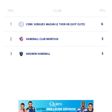
POS.
CLUB
PTS
1
6
CONV. SORGUES MAZAN LE THOR HB (U17F ELITE)
2
3
HANDBALL CLUB MONTEUX
3
3
AVIGNON HANDBALL