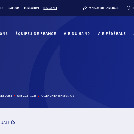
ILS
EMPLOIS
FONDATION
JE SIGNALE
MAISON DU HANDBALL
B
IONS
ÉQUIPES DE FRANCE
VIE DU HAND
VIE FÉDÉRALE
 ET LOIRE
U11F 2024-2025
CALENDRIER & RÉSULTATS
TUALITÉS