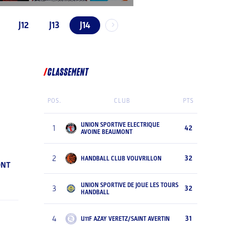
J12
J13
J14
CLASSEMENT
POS.
CLUB
PTS
UNION SPORTIVE ELECTRIQUE
1
42
AVOINE BEAUMONT
2
32
HANDBALL CLUB VOUVRILLON
ONT
UNION SPORTIVE DE JOUE LES TOURS
3
32
HANDBALL
4
31
U11F AZAY VERETZ/SAINT AVERTIN