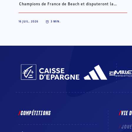
Champions de France de Beach et disputeront la
Champions Cup du 15 au 18 octobre à Porto Santo, au
Portugal.
16 JUIL. 2026
3
MIN.
COMPÉTITIONS
VIE 
JOU