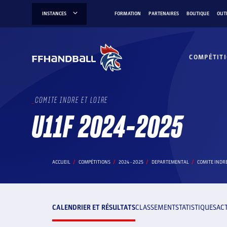
Aller
INSTANCES
FORMATION
PARTENAIRES
BOUTIQUE
OUT
au
contenu
COMPÉTIT
COMITE INDRE ET LOIRE
U11F 2024-2025
ACCUEIL
COMPÉTITIONS
2024 - 2025
DEPARTEMENTAL
COMITE INDRE
CALENDRIER ET RÉSULTATS
CLASSEMENT
STATISTIQUES
AC