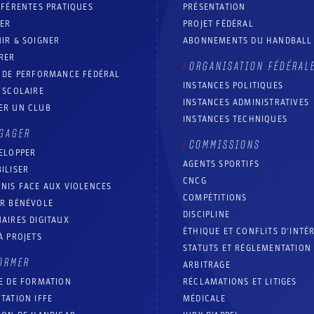
FFÉRENTES PRATIQUES
PRÉSENTATION
RER
PROJET FÉDÉRAL
IR & SOIGNER
ABONNEMENTS DU HANDBALL
RER
ORGANISATION FÉDÉRAL
T DE PERFORMANCE FÉDÉRAL
INSTANCES POLITIQUES
 SCOLAIRE
INSTANCES ADMINISTRATIVES
ER UN CLUB
INSTANCES TECHNIQUES
GAGER
COMMISSIONS
ELOPPER
AGENTS SPORTIFS
ILISER
CNCG
NIS FACE AUX VIOLENCES
COMPÉTITIONS
IR BÉNÉVOLE
DISCIPLINE
AIRES DIGITAUX
ÉTHIQUE ET CONFLITS D'INTÉ
À PROJETS
STATUTS ET RÉGLEMENTATION
ORMER
ARBITRAGE
E DE FORMATION
RÉCLAMATIONS ET LITIGES
TATION IFFE
MÉDICALE