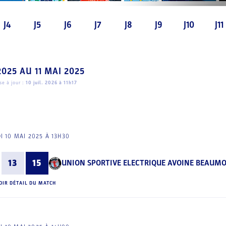
J4
J5
J6
J7
J8
J9
J10
J11
2025
AU
11 MAI 2025
e à jour :
10 juil. 2026 à 11h17
I 10 MAI 2025 À 13H30
13
15
UNION SPORTIVE ELECTRIQUE AVOINE BEAUM
OIR DÉTAIL DU MATCH