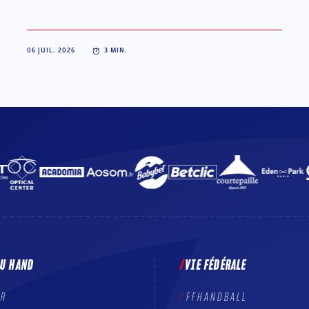
06 JUIL. 2026
3
MIN.
DU HAND
VIE FÉDÉRALE
ER
FFHANDBALL