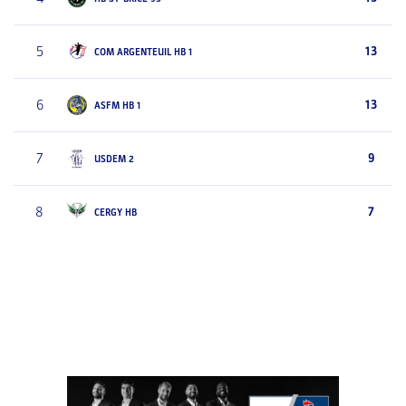
5
13
COM ARGENTEUIL HB 1
6
13
ASFM HB 1
7
9
USDEM 2
8
7
CERGY HB