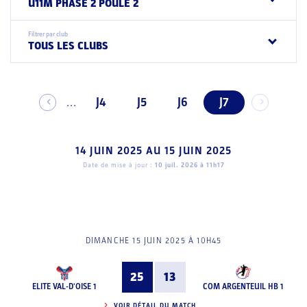
U11M PHASE 2 POULE 2
Filtrer par club
TOUS LES CLUBS
J4
J5
J6
J7
...
14 JUIN 2025
AU
15 JUIN 2025
Date de mise à jour :
10 juil. 2026 à 11h17
DIMANCHE 15 JUIN 2025 À 10H45
25
13
ELITE VAL-D'OISE 1
COM ARGENTEUIL HB 1
VOIR DÉTAIL DU MATCH