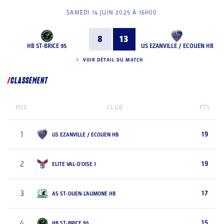
SAMEDI 14 JUIN 2025 À 16H00
8
13
HB ST-BRICE 95
US EZANVILLE / ECOUEN HB
VOIR DÉTAIL DU MATCH
CLASSEMENT
POS.
CLUB
PTS
1
19
US EZANVILLE / ECOUEN HB
2
19
ELITE VAL-D'OISE 1
3
17
AS ST-OUEN-L'AUMONE HB
4
15
HB ST-BRICE 95