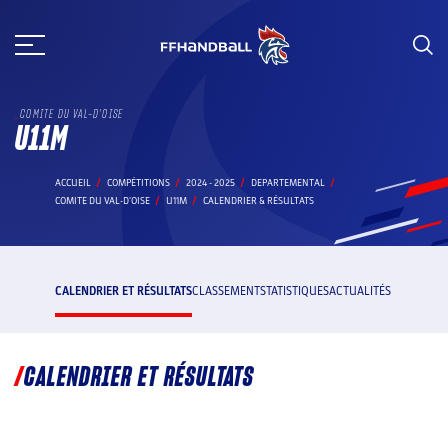
Aller
au
contenu
COMITE DU VAL-D'OISE
U11M
ACCUEIL
COMPÉTITIONS
2024 - 2025
DEPARTEMENTAL
COMITE DU VAL-D'OISE
U11M
CALENDRIER & RÉSULTATS
CALENDRIER ET RÉSULTATS
CLASSEMENT
STATISTIQUES
ACTUALITÉS
CALENDRIER ET RÉSULTATS