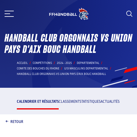
Aller
au
contenu
HANDBALL CLUB ORGONNAIS VS UNION
PAYS D'AIX BOUC HANDBALL
ACCUEIL
COMPÉTITIONS
2024 - 2025
DEPARTEMENTAL
COMITE DES BOUCHES DU RHONE
U13 MASCULINS DEPARTEMENTAL
HANDBALL CLUB ORGONNAIS VS UNION PAYS D'AIX BOUC HANDBALL
CALENDRIER ET RÉSULTATS
CLASSEMENT
STATISTIQUES
ACTUALITÉS
RETOUR