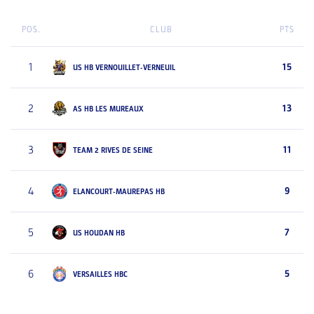
POS.
CLUB
PTS
1
15
US HB VERNOUILLET-VERNEUIL
2
13
AS HB LES MUREAUX
3
11
TEAM 2 RIVES DE SEINE
4
9
ELANCOURT-MAUREPAS HB
5
7
US HOUDAN HB
6
5
VERSAILLES HBC