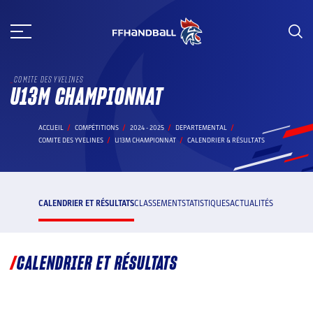
Aller
au
contenu
COMITE DES YVELINES
U13M CHAMPIONNAT
ACCUEIL
COMPÉTITIONS
2024 - 2025
DEPARTEMENTAL
COMITE DES YVELINES
U13M CHAMPIONNAT
CALENDRIER & RÉSULTATS
CALENDRIER ET RÉSULTATS
CLASSEMENT
STATISTIQUES
ACTUALITÉS
CALENDRIER ET RÉSULTATS