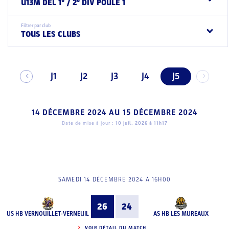
U13M DEL 1° / 2° DIV POULE 1
Filtrer par club
TOUS LES CLUBS
J1
J2
J3
J4
J5
14 DÉCEMBRE 2024
AU
15 DÉCEMBRE 2024
Date de mise à jour :
10 juil. 2026 à 11h17
SAMEDI 14 DÉCEMBRE 2024 À 16H00
26
24
US HB VERNOUILLET-VERNEUIL
AS HB LES MUREAUX
VOIR DÉTAIL DU MATCH