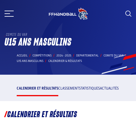
Aller
au
contenu
COMITE DU VAR
U15 ANS MASCULINS
ACCUEIL
COMPÉTITIONS
2024 - 2025
DEPARTEMENTAL
COMITE DU VAR
U15 ANS MASCULINS
CALENDRIER & RÉSULTATS
CALENDRIER ET RÉSULTATS
CLASSEMENT
STATISTIQUES
ACTUALITÉS
CALENDRIER ET RÉSULTATS