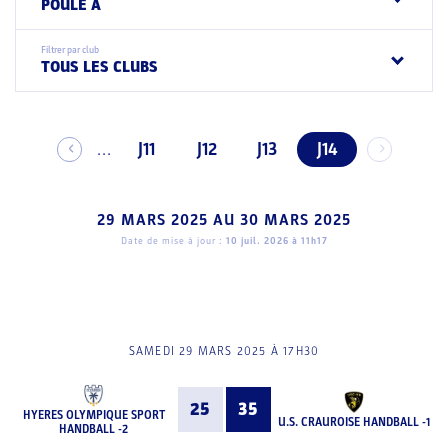
POULE A
Filtrer par club
TOUS LES CLUBS
J11
J12
J13
J14
...
29 MARS 2025
AU
30 MARS 2025
Date de mise à jour :
10 juil. 2026 à 11h17
SAMEDI 29 MARS 2025 À 17H30
25
35
HYERES OLYMPIQUE SPORT
U.S. CRAUROISE HANDBALL -1
HANDBALL -2