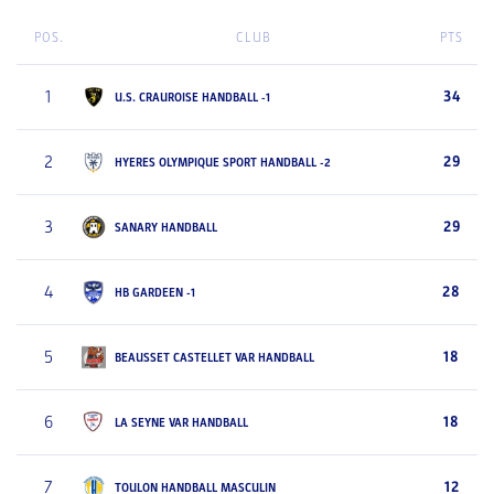
POS.
CLUB
PTS
1
34
U.S. CRAUROISE HANDBALL -1
2
29
HYERES OLYMPIQUE SPORT HANDBALL -2
3
29
SANARY HANDBALL
4
28
HB GARDEEN -1
5
18
BEAUSSET CASTELLET VAR HANDBALL
6
18
LA SEYNE VAR HANDBALL
7
12
TOULON HANDBALL MASCULIN