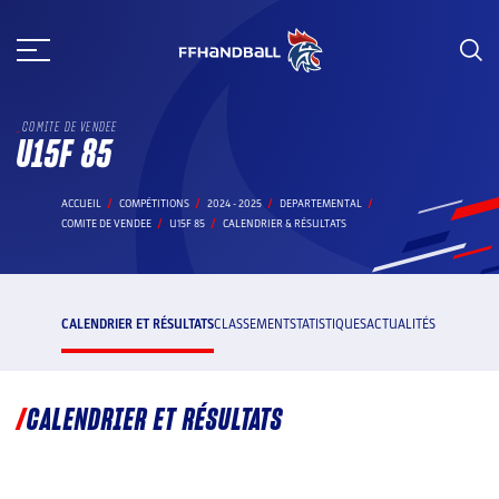
Aller
au
contenu
COMITE DE VENDEE
U15F 85
ACCUEIL
COMPÉTITIONS
2024 - 2025
DEPARTEMENTAL
COMITE DE VENDEE
U15F 85
CALENDRIER & RÉSULTATS
CALENDRIER ET RÉSULTATS
CLASSEMENT
STATISTIQUES
ACTUALITÉS
CALENDRIER ET RÉSULTATS