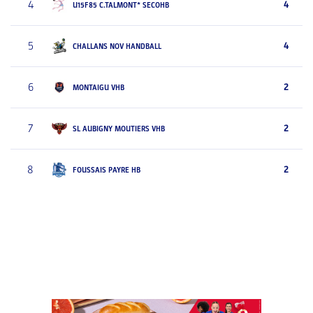
4
4
U15F85 C.TALMONT* SECOHB
5
4
CHALLANS NOV HANDBALL
6
2
MONTAIGU VHB
7
2
SL AUBIGNY MOUTIERS VHB
8
2
FOUSSAIS PAYRE HB