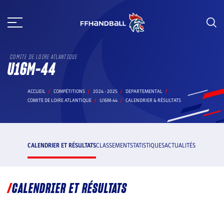
Aller
au
contenu
COMITE DE LOIRE ATLANTIQUE
U16M-44
ACCUEIL
COMPÉTITIONS
2024 - 2025
DEPARTEMENTAL
COMITE DE LOIRE ATLANTIQUE
U16M-44
CALENDRIER & RÉSULTATS
CALENDRIER ET RÉSULTATS
CLASSEMENT
STATISTIQUES
ACTUALITÉS
CALENDRIER ET RÉSULTATS