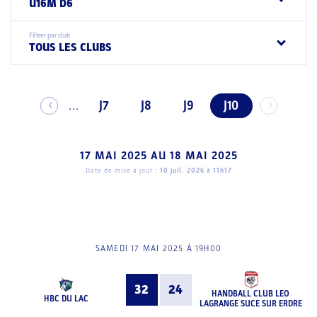
U16M D6
Filtrer par club
TOUS LES CLUBS
J7
J8
J9
J10
...
17 MAI 2025
AU
18 MAI 2025
Date de mise à jour :
10 juil. 2026 à 11h17
SAMEDI 17 MAI 2025 À 19H00
32
24
HANDBALL CLUB LEO
HBC DU LAC
LAGRANGE SUCE SUR ERDRE