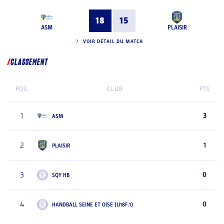
18
15
ASM
PLAISIR
VOIR DÉTAIL DU MATCH
CLASSEMENT
POS.
CLUB
PTS
1
3
ASM
2
1
PLAISIR
3
0
SQY HB
4
0
HANDBALL SEINE ET OISE (U18F.1)