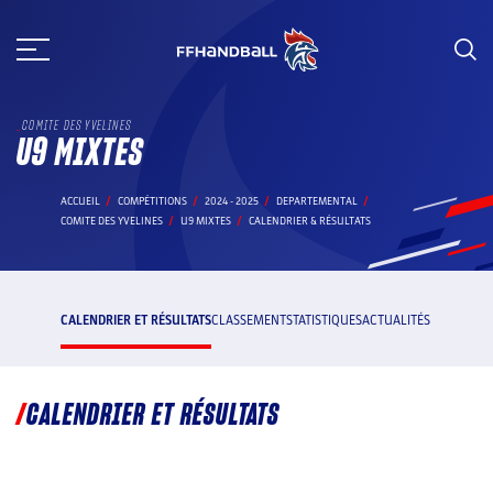
Aller
au
contenu
COMITE DES YVELINES
U9 MIXTES
ACCUEIL
COMPÉTITIONS
2024 - 2025
DEPARTEMENTAL
COMITE DES YVELINES
U9 MIXTES
CALENDRIER & RÉSULTATS
CALENDRIER ET RÉSULTATS
CLASSEMENT
STATISTIQUES
ACTUALITÉS
CALENDRIER ET RÉSULTATS