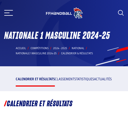
Aller
au
contenu
NATIONALE 1 MASCULINE 2024-25
ACCUEIL
COMPÉTITIONS
2024 - 2025
NATIONAL
NATIONALE 1 MASCULINE 2024-25
CALENDRIER & RÉSULTATS
CALENDRIER ET RÉSULTATS
CLASSEMENT
STATISTIQUES
ACTUALITÉS
CALENDRIER ET RÉSULTATS