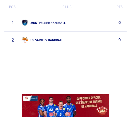
POS.
CLUB
PTS
1
0
MONTPELLIER HANDBALL
2
0
US SAINTES HANDBALL