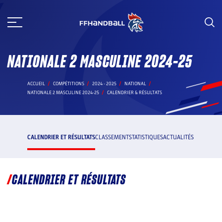
Aller
au
contenu
NATIONALE 2 MASCULINE 2024-25
ACCUEIL
COMPÉTITIONS
2024 - 2025
NATIONAL
NATIONALE 2 MASCULINE 2024-25
CALENDRIER & RÉSULTATS
CALENDRIER ET RÉSULTATS
CLASSEMENT
STATISTIQUES
ACTUALITÉS
CALENDRIER ET RÉSULTATS