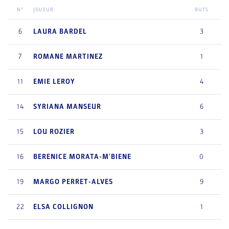
N°
JOUEUR
BUTS
6
LAURA
BARDEL
3
7
ROMANE
MARTINEZ
1
11
EMIE
LEROY
4
14
SYRIANA
MANSEUR
6
15
LOU
ROZIER
3
16
BERENICE
MORATA-M'BIENE
0
19
MARGO
PERRET-ALVES
9
22
ELSA
COLLIGNON
1