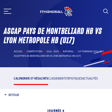
Aller
au
contenu
ASCAP PAYS DE MONTBELIARD HB VS
LYON METROPOLE HB (U17)
ACCUEIL
COMPÉTITIONS
2024 - 2025
NATIONAL
U17 FEMININS 2024-25
ASCAP PAYS DE MONTBELIARD HB VS LYON METROPOLE HB (U17)
CALENDRIER ET RÉSULTATS
CLASSEMENT
STATISTIQUES
ACTUALITÉS
RETOUR
JOURNÉE 6