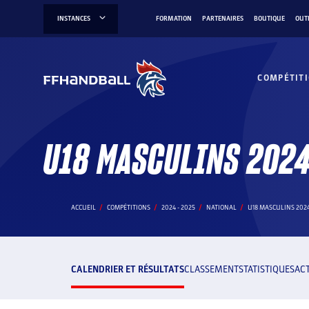
Aller
INSTANCES
FORMATION
PARTENAIRES
BOUTIQUE
OUT
au
contenu
COMPÉTIT
U18 MASCULINS 202
ACCUEIL
COMPÉTITIONS
2024 - 2025
NATIONAL
U18 MASCULINS 2024
CALENDRIER ET RÉSULTATS
CLASSEMENT
STATISTIQUES
AC