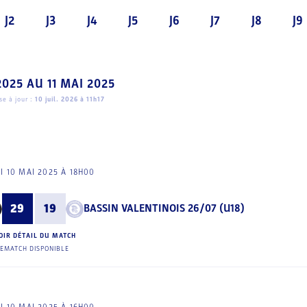
J2
J3
J4
J5
J6
J7
J8
J9
2025
AU
11 MAI 2025
e à jour :
10 juil. 2026 à 11h17
I 10 MAI 2025 À 18H00
29
19
BASSIN VALENTINOIS 26/07 (U18)
OIR DÉTAIL DU MATCH
EMATCH DISPONIBLE