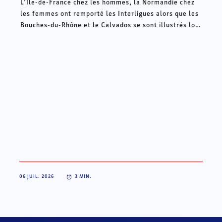
L’Ile-de-France chez les hommes, la Normandie chez
les femmes ont remporté les Interligues alors que les
Bouches-du-Rhône et le Calvados se sont illustrés lors
des Intercomités ce week-end à Châteauroux.
06 JUIL. 2026
3
MIN.