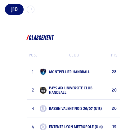
J10
CLASSEMENT
POS.
CLUB
PTS
1
28
MONTPELLIER HANDBALL
PAYS AIX UNIVERSITE CLUB
2
20
HANDBALL
3
20
BASSIN VALENTINOIS 26/07 (U18)
4
19
ENTENTE LYON METROPOLE (U18)