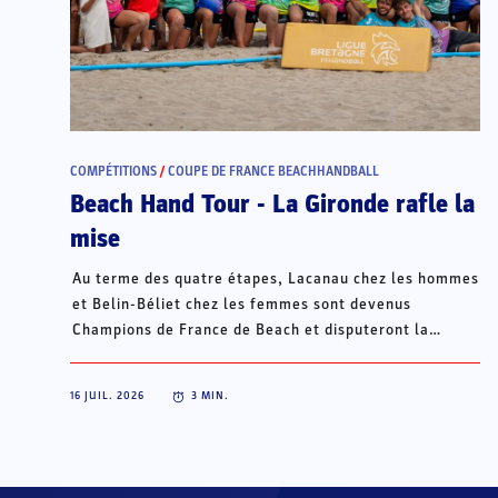
COMPÉTITIONS
/
COUPE DE FRANCE BEACHHANDBALL
Beach Hand Tour - La Gironde rafle la
mise
Au terme des quatre étapes, Lacanau chez les hommes
et Belin-Béliet chez les femmes sont devenus
Champions de France de Beach et disputeront la
Champions Cup du 15 au 18 octobre à Porto Santo, au
Portugal.
16 JUIL. 2026
3
MIN.