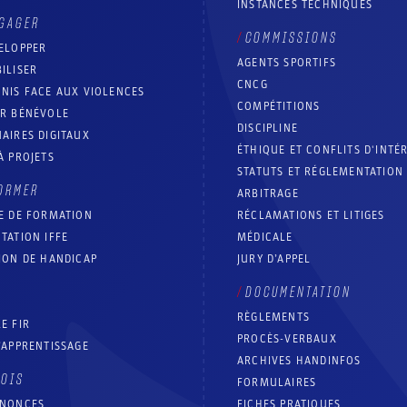
INSTANCES TECHNIQUES
GAGER
COMMISSIONS
ELOPPER
AGENTS SPORTIFS
ILISER
CNCG
NIS FACE AUX VIOLENCES
COMPÉTITIONS
IR BÉNÉVOLE
DISCIPLINE
AIRES DIGITAUX
ÉTHIQUE ET CONFLITS D'INTÉ
À PROJETS
STATUTS ET RÉGLEMENTATION
ORMER
ARBITRAGE
E DE FORMATION
RÉCLAMATIONS ET LITIGES
TATION IFFE
MÉDICALE
ION DE HANDICAP
JURY D’APPEL
DOCUMENTATION
RÈGLEMENTS
E FIR
PROCÈS-VERBAUX
’APPRENTISSAGE
ARCHIVES HANDINFOS
LOIS
FORMULAIRES
NNONCES
FICHES PRATIQUES