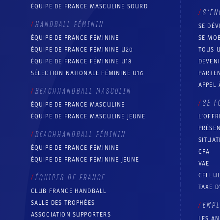
ÉQUIPE DE FRANCE MASCULINE SOURD
S’EN
HANDBALL FÉMININ
SE DÉV
ÉQUIPE DE FRANCE FÉMININE
SE MOB
ÉQUIPE DE FRANCE FÉMININE U20
TOUS U
ÉQUIPE DE FRANCE FÉMININE U18
DEVEN
SÉLECTION NATIONALE FÉMININE U16
PARTEN
APPEL 
BEACHHANDBALL MASCULIN
SE F
ÉQUIPE DE FRANCE MASCULINE
ÉQUIPE DE FRANCE MASCULINE JEUNE
L’OFFR
PRÉSEN
BEACHHANDBALL FÉMININ
SITUAT
ÉQUIPE DE FRANCE FÉMININE
CFA
ÉQUIPE DE FRANCE FÉMININE JEUNE
VAE
CELLUL
ÉQUIPES DE FRANCE
TAXE D
CLUB FRANCE HANDBALL
SALLE DES TROPHÉES
EMP
ASSOCIATION SUPPORTERS
LES A