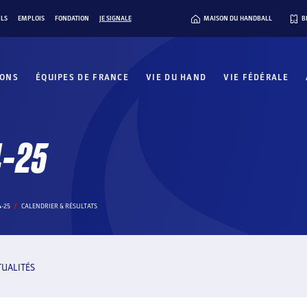
ILS
EMPLOIS
FONDATION
JE SIGNALE
MAISON DU HANDBALL
B
IONS
ÉQUIPES DE FRANCE
VIE DU HAND
VIE FÉDÉRALE
4-25
-25
CALENDRIER & RÉSULTATS
TUALITÉS