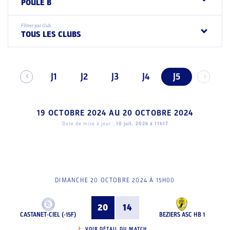
POULE B
Filtrer par club
TOUS LES CLUBS
J1
J2
J3
J4
J5
19 OCTOBRE 2024
AU
20 OCTOBRE 2024
Date de mise à jour :
10 juil. 2026 à 11h17
DIMANCHE 20 OCTOBRE 2024 À 15H00
20
14
CASTANET-CIEL (-15F)
BEZIERS ASC HB 1
VOIR DÉTAIL DU MATCH