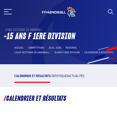
Aller
au
contenu
LIGUE OCCITANIE DE HANDBALL
-15 ANS F 1ERE DIVISION
ACCUEIL
COMPÉTITIONS
2024 - 2025
REGIONAL
LIGUE OCCITANIE DE HANDBALL
-15 ANS F 1ERE DIVISION
CALENDRIER & RÉSULTATS
CALENDRIER ET RÉSULTATS
STATISTIQUES
ACTUALITÉS
CALENDRIER ET RÉSULTATS