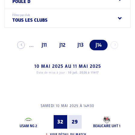
POULE D
Filtrer par club
TOUS LES CLUBS
J11
J12
J13
J14
...
10 MAI 2025
AU
11 MAI 2025
Date de mise à jour :
10 juil. 2026 à 11h17
SAMEDI 10 MAI 2025 À 14H30
32
29
USAM NG 2
BEAUCAIRE UHT 1
VOIR DÉTAIL DU MATCH