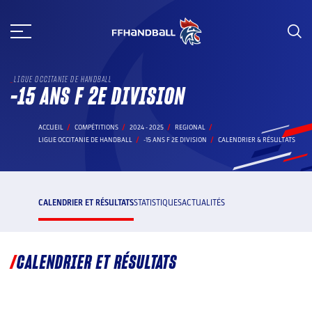
Aller
au
contenu
LIGUE OCCITANIE DE HANDBALL
-15 ANS F 2E DIVISION
ACCUEIL
COMPÉTITIONS
2024 - 2025
REGIONAL
LIGUE OCCITANIE DE HANDBALL
-15 ANS F 2E DIVISION
CALENDRIER & RÉSULTATS
CALENDRIER ET RÉSULTATS
STATISTIQUES
ACTUALITÉS
CALENDRIER ET RÉSULTATS