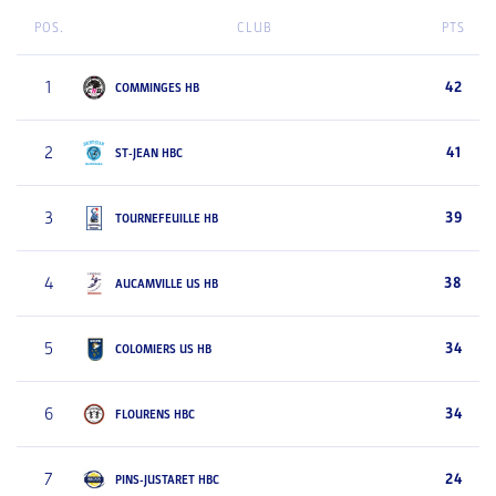
POS.
CLUB
PTS
1
42
COMMINGES HB
2
41
ST-JEAN HBC
3
39
TOURNEFEUILLE HB
4
38
AUCAMVILLE US HB
5
34
COLOMIERS US HB
6
34
FLOURENS HBC
7
24
PINS-JUSTARET HBC