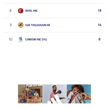
8
19
REVEL HBC
9
14
SUD TOULOUSAIN HB
10
0
CONDOM HBC (FG)