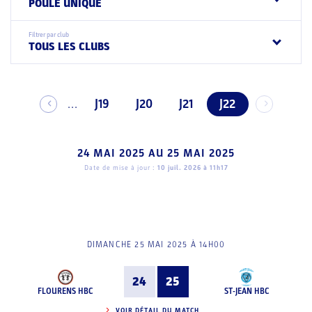
POULE UNIQUE
Filtrer par club
TOUS LES CLUBS
J19
J20
J21
J22
...
24 MAI 2025
AU
25 MAI 2025
Date de mise à jour :
10 juil. 2026 à 11h17
DIMANCHE 25 MAI 2025 À 14H00
24
25
FLOURENS HBC
ST-JEAN HBC
VOIR DÉTAIL DU MATCH