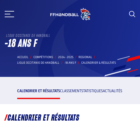
Aller
au
contenu
LIGUE OCCITANIE DE HANDBALL
-18 ANS F
ACCUEIL
COMPÉTITIONS
2024 - 2025
REGIONAL
LIGUE OCCITANIE DE HANDBALL
-18 ANS F
CALENDRIER & RÉSULTATS
CALENDRIER ET RÉSULTATS
CLASSEMENT
STATISTIQUES
ACTUALITÉS
CALENDRIER ET RÉSULTATS