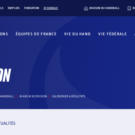
ILS
EMPLOIS
FONDATION
JE SIGNALE
MAISON DU HANDBALL
B
IONS
ÉQUIPES DE FRANCE
VIE DU HAND
VIE FÉDÉRALE
ON
E HANDBALL
-18 ANS M 3E DIVISION
CALENDRIER & RÉSULTATS
TUALITÉS