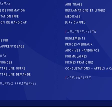
ORMER
ARBITRAGE
E DE FORMATION
RÉCLAMATIONS ET LITIGES
TATION IFFE
MÉDICALE
ION DE HANDICAP
JURY D’APPEL
DOCUMENTATION
RÈGLEMENTS
E FIR
PROCÈS-VERBAUX
’APPRENTISSAGE
ARCHIVES HANDINFOS
LOIS
FORMULAIRES
NNONCES
FICHES PRATIQUES
TTRE UNE OFFRE
CONSULTATIONS – APPELS À 
TTRE UNE DEMANDE
PARTENAIRES
OURCES FFHANDBALL
Contact
Aide site
Accessibilité : partiellement conforme
Mentions légales
Conditions