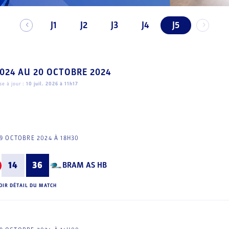
J1
J2
J3
J4
J5
2024
AU
20 OCTOBRE 2024
e à jour :
10 juil. 2026 à 11h17
9 OCTOBRE 2024 À 18H30
14
36
BRAM AS HB
OIR DÉTAIL DU MATCH