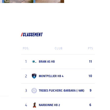
CLASSEMENT
POS.
CLUB
PTS
1
11
BRAM AS HB
2
10
MONTPELLIER HB 4
3
9
TREBES PUICHERIC-BARBARA (-18M)
4
6
NARBONNE HB 2