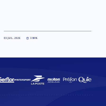
03 JUIL. 2026
3
MIN.