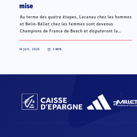
mise
Au terme des quatre étapes, Lacanau chez les hommes
et Belin-Béliet chez les femmes sont devenus
Champions de France de Beach et disputeront la
Champions Cup du 15 au 18 octobre à Porto Santo, au
Portugal.
16 JUIL. 2026
3
MIN.