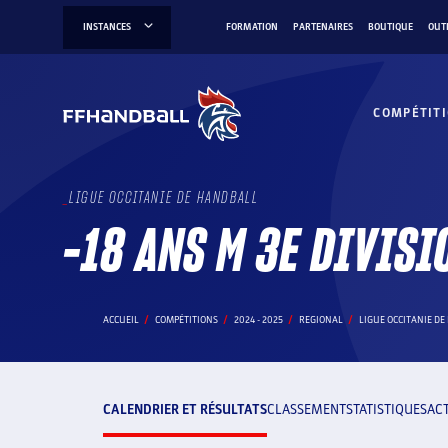
Aller
INSTANCES
FORMATION
PARTENAIRES
BOUTIQUE
OUT
au
contenu
COMPÉTIT
LIGUE OCCITANIE DE HANDBALL
-18 ANS M 3E DIVISI
ACCUEIL
COMPÉTITIONS
2024 - 2025
REGIONAL
LIGUE OCCITANIE D
CALENDRIER ET RÉSULTATS
CLASSEMENT
STATISTIQUES
AC