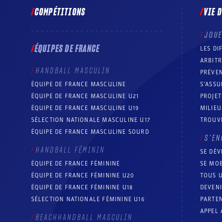
COMPÉTITIONS
VIE 
JOU
ÉQUIPES DE FRANCE
LES DI
ARBIT
HANDBALL MASCULIN
PRÉVEN
ÉQUIPE DE FRANCE MASCULINE
S’ASSU
ÉQUIPE DE FRANCE MASCULINE U21
PROJE
ÉQUIPE DE FRANCE MASCULINE U19
MILIEU
SÉLECTION NATIONALE MASCULINE U17
TROUV
ÉQUIPE DE FRANCE MASCULINE SOURD
S’EN
HANDBALL FÉMININ
SE DÉV
ÉQUIPE DE FRANCE FÉMININE
SE MOB
ÉQUIPE DE FRANCE FÉMININE U20
TOUS U
ÉQUIPE DE FRANCE FÉMININE U18
DEVEN
SÉLECTION NATIONALE FÉMININE U16
PARTEN
APPEL 
BEACHHANDBALL MASCULIN