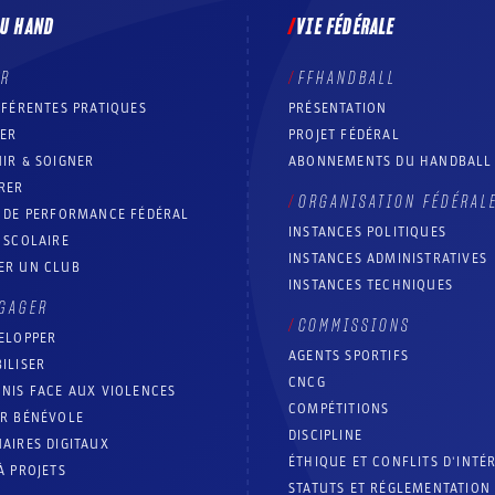
DU HAND
VIE FÉDÉRALE
ER
FFHANDBALL
FFÉRENTES PRATIQUES
PRÉSENTATION
RER
PROJET FÉDÉRAL
IR & SOIGNER
ABONNEMENTS DU HANDBALL
RER
ORGANISATION FÉDÉRAL
T DE PERFORMANCE FÉDÉRAL
INSTANCES POLITIQUES
 SCOLAIRE
INSTANCES ADMINISTRATIVES
ER UN CLUB
INSTANCES TECHNIQUES
GAGER
COMMISSIONS
ELOPPER
AGENTS SPORTIFS
ILISER
CNCG
NIS FACE AUX VIOLENCES
COMPÉTITIONS
IR BÉNÉVOLE
DISCIPLINE
AIRES DIGITAUX
ÉTHIQUE ET CONFLITS D'INTÉ
À PROJETS
STATUTS ET RÉGLEMENTATION