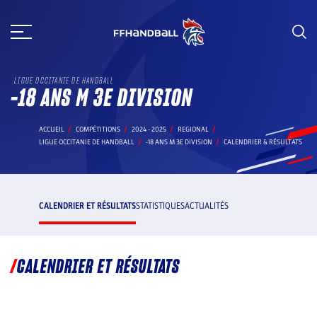
Aller
au
contenu
LIGUE OCCITANIE DE HANDBALL
-18 ANS M 3E DIVISION
ACCUEIL
COMPÉTITIONS
2024 - 2025
REGIONAL
LIGUE OCCITANIE DE HANDBALL
-18 ANS M 3E DIVISION
CALENDRIER & RÉSULTATS
CALENDRIER ET RÉSULTATS
STATISTIQUES
ACTUALITÉS
CALENDRIER ET RÉSULTATS