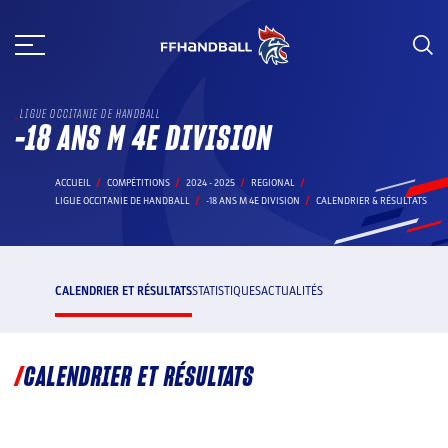
Aller
au
contenu
LIGUE OCCITANIE DE HANDBALL
-18 ANS M 4E DIVISION
ACCUEIL
COMPÉTITIONS
2024 - 2025
REGIONAL
LIGUE OCCITANIE DE HANDBALL
-18 ANS M 4E DIVISION
CALENDRIER & RÉSULTATS
CALENDRIER ET RÉSULTATS
STATISTIQUES
ACTUALITÉS
CALENDRIER ET RÉSULTATS