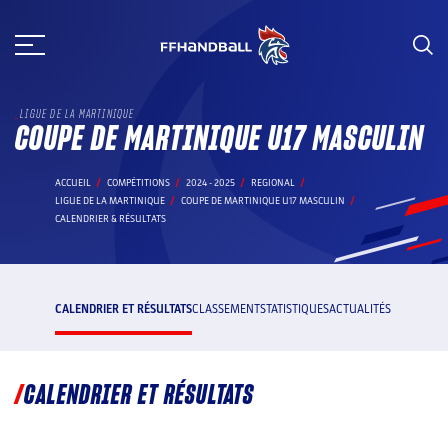
Aller
au
contenu
LIGUE DE LA MARTINIQUE
COUPE DE MARTINIQUE U17 MASCULIN
ACCUEIL
COMPÉTITIONS
2024 - 2025
REGIONAL
LIGUE DE LA MARTINIQUE
COUPE DE MARTINIQUE U17 MASCULIN
CALENDRIER & RÉSULTATS
CALENDRIER ET RÉSULTATS
CLASSEMENT
STATISTIQUES
ACTUALITÉS
CALENDRIER ET RÉSULTATS