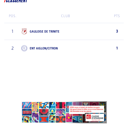
CLASSEMENT
POS.
CLUB
PTS
1
3
GAULOISE DE TRINITE
2
1
ENT AIGLON/CITRON