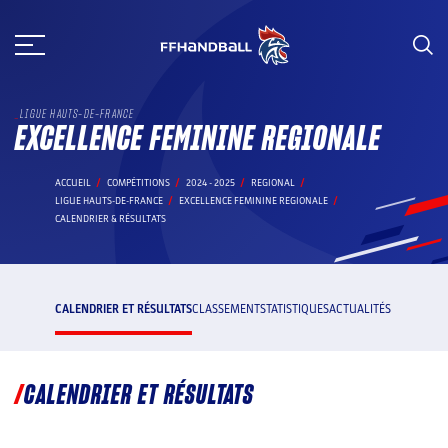
Aller
au
contenu
LIGUE HAUTS-DE-FRANCE
EXCELLENCE FEMININE REGIONALE
ACCUEIL
COMPÉTITIONS
2024 - 2025
REGIONAL
LIGUE HAUTS-DE-FRANCE
EXCELLENCE FEMININE REGIONALE
CALENDRIER & RÉSULTATS
CALENDRIER ET RÉSULTATS
CLASSEMENT
STATISTIQUES
ACTUALITÉS
CALENDRIER ET RÉSULTATS