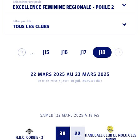
Sélectionner une poule
EXCELLENCE FEMININE REGIONALE - POULE 2
Filtrer par club
TOUS LES CLUBS
J15
J16
J17
J18
...
22 MARS 2025
AU
23 MARS 2025
Date de mise à jour :
10 juil. 2026 à 11h17
SAMEDI 22 MARS 2025 À 18H45
38
22
HANDBALL CLUB DE NOEUX LES
H.B.C. CORBIE - 2
MINES