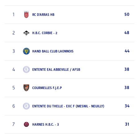
1
50
RC D'ARRAS HB
2
48
H.B.C. CORBIE - 2
3
44
HAND BALL CLUB LAONNOIS
4
38
ENTENTE EAL ABBEVILLE / AFSB
5
38
COURMELLES F.J.E.P
6
34
ENTENTE DU THELLE - EXC F (MESNIL - NEUILLY)
7
31
HARNES H.B.C. - 3